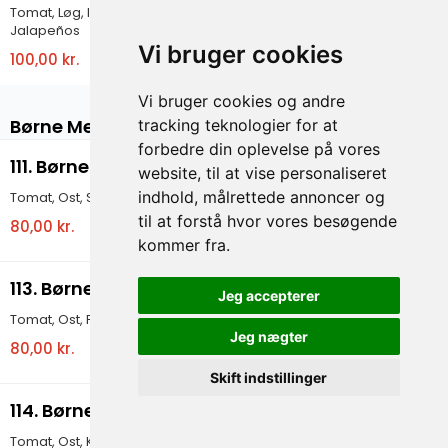
Tomat, Løg, Iceberg salat, Salsasauce,
Jalapeños
Vi bruger cookies
100,00 kr.
Vi bruger cookies og andre
Børne Menu
tracking teknologier for at
forbedre din oplevelse på vores
111. Børne Pizza Skinke
website, til at vise personaliseret
indhold, målrettede annoncer og
Tomat, Ost, Skinke
til at forstå hvor vores besøgende
80,00 kr.
kommer fra.
113. Børne Pizza Pepperoni
Jeg accepterer
Tomat, Ost, Pepperoni
Jeg nægter
80,00 kr.
Skift indstillinger
114. Børne Pizza Kebab
Tomat, Ost, Kebab, Salat, Dressing