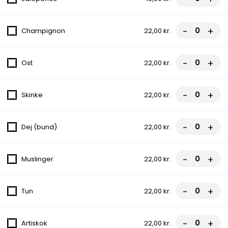
4. Oksefilet
80,00 kr.
-
+
Champignon
22,00 kr.
5. Mexicana (stærk)
-
+
Ost
22,00 kr.
Tacosauce, Ost, Skinke, Chili
80,00 kr.
-
+
Skinke
22,00 kr.
6. Vesuvio
-
+
Dej (bund)
22,00 kr.
Tomatsauce, Ost, Skinke
80,00 kr.
-
+
Muslinger
22,00 kr.
7. Capricciosa
-
+
Tomatsauce, Ost, Skinke, Champignon
Tun
22,00 kr.
80,00 kr.
-
+
Artiskok
22,00 kr.