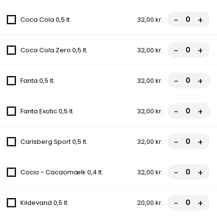
-
+
Coca Cola 0,5 lt.
32,00 kr.
16. Hawaii
Tomat, Ost, Skinke, Ananas
-
+
Coca Cola Zero 0,5 lt.
32,00 kr.
fra
95,00 kr.
-
+
Fanta 0,5 lt.
32,00 kr.
17. Italiana
Tomat, Ost, Kødsauce, Løg
-
+
Fanta Exotic 0,5 lt.
32,00 kr.
fra
95,00 kr.
-
+
Carlsberg Sport 0,5 lt.
32,00 kr.
18. O solo mio
Tomat, Ost, Pepperoni, Paprika, Skinke
-
+
Cocio - Cacaomælk 0,4 lt.
32,00 kr.
fra
95,00 kr.
19. Roma
-
+
Kildevand 0,5 lt.
20,00 kr.