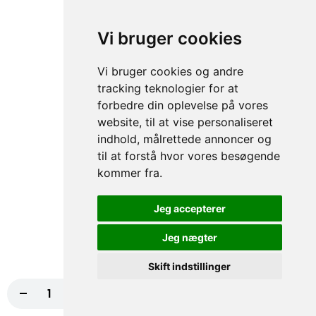
104. Bacon Burger
65,00 kr.
Vi bruger cookies
Vi bruger cookies og andre
tracking teknologier for at
105. Dobbelt Bacon Burger
forbedre din oplevelse på vores
75,00 kr.
website, til at vise personaliseret
indhold, målrettede annoncer og
til at forstå hvor vores besøgende
kommer fra.
106. Bacon Cheese Burger
70,00 kr.
Jeg accepterer
Jeg nægter
Skift indstillinger
107. Dobbelt Bacon Cheese
Burger
-
+
Læg i kurv
90,00 kr.
75,00 kr.