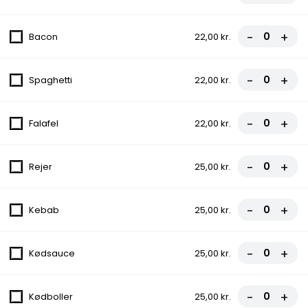
8. Napoli
Tacosauce, Ost, Skinke, Rejer
-
+
Bacon
22,00 kr.
80,00 kr.
-
+
Spaghetti
22,00 kr.
9. Hawai
Tomatsauce, Ost, Skinke, Ananas
-
+
Falafel
22,00 kr.
80,00 kr.
10. Kebab
-
+
Rejer
25,00 kr.
Tacosauce, Ost, Kebab
80,00 kr.
-
+
Kebab
25,00 kr.
A: Kylling sandwich
-
+
Kødsauce
25,00 kr.
Kylling, Ananas, Rødløg, Tomat, Iceberg salat, Karry dressing
90,00 kr.
-
+
Kødboller
25,00 kr.