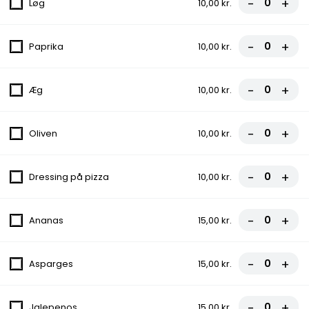
-
+
Løg
10,00 kr.
Øl, Carslberg - Øl, Lux Øl (Guld Tuborg)
-
+
Paprika
10,00 kr.
Frokost kl. 11 -16 Kun Hent Selv
-
+
Æg
10,00 kr.
1. Husets Bøf
-
+
Oliven
10,00 kr.
80,00 kr.
2. Mexicansk Bøf
-
+
Dressing på pizza
10,00 kr.
80,00 kr.
-
+
Ananas
15,00 kr.
3. Fiskefilet
-
+
Asparges
15,00 kr.
80,00 kr.
-
+
Jalepenos
15,00 kr.