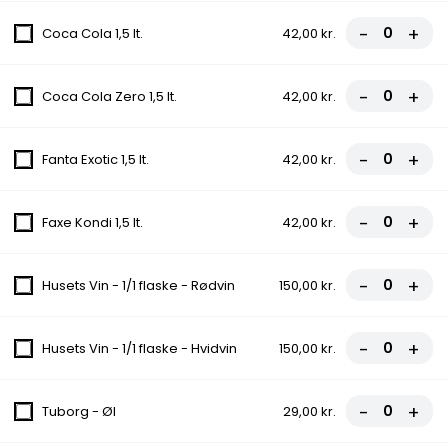
Tomat, Ost, Skinke, Bacon, Pepperoni
fra
100,00 kr.
-
+
Coca Cola 1,5 lt.
42,00 kr.
20. Donatello
-
+
Coca Cola Zero 1,5 lt.
42,00 kr.
Tomat, Ost, Champignon, Bacon, Kebab
fra
100,00 kr.
-
+
Fanta Exotic 1,5 lt.
42,00 kr.
21. Pepperoni
-
+
Faxe Kondi 1,5 lt.
42,00 kr.
Tomat, Ost, Pepperoni, Dressing
fra
95,00 kr.
-
+
Husets Vin - 1/1 flaske - Rødvin
150,00 kr.
22. Oriental
-
+
Husets Vin - 1/1 flaske - Hvidvin
150,00 kr.
Tomat, Ost, Hakket oksekød, Chili
fra
95,00 kr.
-
+
Tuborg - Øl
29,00 kr.