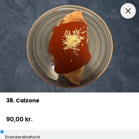
Frokost kl. 11 -16 Kun Hent Selv
Pizza
Mexicansk Piz
38. Calzone
90,00 kr.
Standardindhold