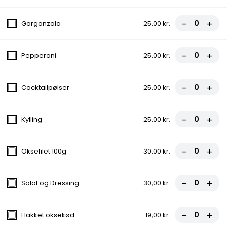
B: Mexico sandwich
-
+
Gorgonzola
25,00 kr.
Kylling, Oksekød, Grøntsager, Mex krydderier, Bådkartofler,
Salatmayonnaise
-
+
Pepperoni
25,00 kr.
85,00 kr.
C: Nschos
-
+
Cocktailpølser
25,00 kr.
Kylling, Cheddarost, Salsa, Guacamole, Creme fraiche
85,00 kr.
-
+
Kylling
25,00 kr.
Pizza
-
+
Oksefilet 100g
30,00 kr.
11. Margherita
-
+
Salat og Dressing
30,00 kr.
Tomat, Ost
fra
80,00 kr.
-
+
Hakket oksekød
19,00 kr.