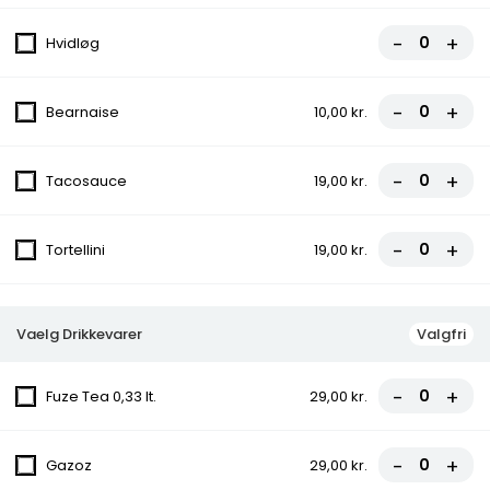
12. Vesuvio
-
+
Hvidløg
Tomat, Ost, Skinke
fra
90,00 kr.
-
+
Bearnaise
10,00 kr.
13. Capriccioso
-
+
Tacosauce
19,00 kr.
Tomat, Ost, Skinke, Champignon
fra
95,00 kr.
-
+
Tortellini
19,00 kr.
14. Quatro stagioni
Tomat, Ost, Skinke, Champignon, Rejer
Vaelg Drikkevarer
Valgfri
fra
100,00 kr.
-
+
Fuze Tea 0,33 lt.
29,00 kr.
15. Napoli
Tomat, Ost, Skinke, Rejer
-
+
Gazoz
29,00 kr.
fra
95,00 kr.