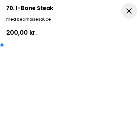
70. I-Bone Steak
med bearnaisesauce
Frokost kl. 11 -16 Kun Hent Selv
Pizza
Mexicansk Piz
200,00 kr.
70. I-Bone Steak
med bearnaisesauce
Kategorier:
A La Carte