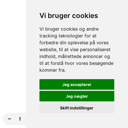
Vi bruger cookies
109. Amerikansk Barbeque
Burger
Vi bruger cookies og andre
Tomat, Løg, Iceberg salat, Ost,
tracking teknologier for at
Barbequesauce
forbedre din oplevelse på vores
100,00 kr.
website, til at vise personaliseret
indhold, målrettede annoncer og
110. Mexicansk Burger 🌶️
til at forstå hvor vores besøgende
kommer fra.
Tomat, Løg, Iceberg salat, Salsasauce,
Jalapeños
Jeg accepterer
100,00 kr.
Jeg nægter
Børne Menu
Skift indstillinger
111. Børne Pizza Skinke
-
+
Læg i kurv
200,00 kr.
Tomat, Ost, Skinke