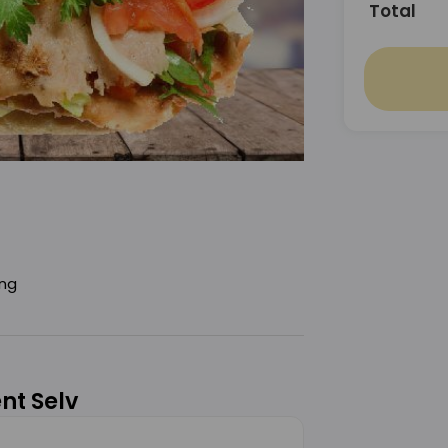
Total
ing
ent Selv