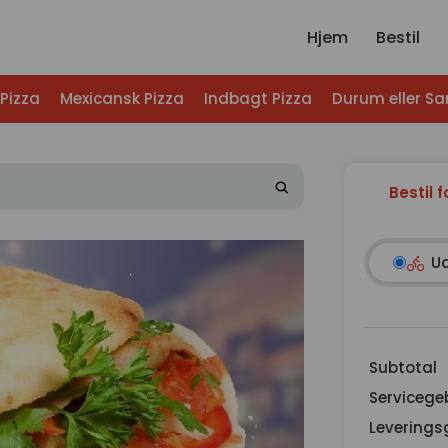
Hjem
Bestil
Pizza
Mexicansk Pizza
Indbagt Pizza
Durum eller S
Bestil f
U
Subtotal
Servicege
Leverings