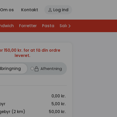
Om os
Kontakt
Log ind
andwich
Forretter
Pasta
Salater
Specialiteter
Bag
or 150,00 kr. for at få din ordre
leveret.
dbringning
Afhentning
0,00 kr.
byr
5,00 kr.
gebyr (2 km)
50,00 kr.