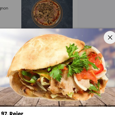
gnon
97. Rejer