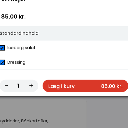
85,00 kr.
Standardindhold
Iceberg salat
Dressing
berg salat, Karry dressing
-
+
Læg i kurv
85,00 kr.
rydderier, Bådkartofler,