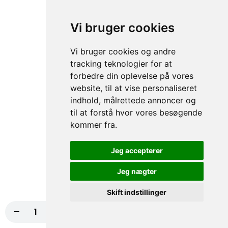
109. Amerikansk Barbeque
Burger
Vi bruger cookies
Tomat, Løg, Iceberg salat, Ost,
Barbequesauce
Vi bruger cookies og andre
100,00 kr.
tracking teknologier for at
forbedre din oplevelse på vores
website, til at vise personaliseret
110. Mexicansk Burger 🌶️
indhold, målrettede annoncer og
Tomat, Løg, Iceberg salat, Salsasauce,
til at forstå hvor vores besøgende
Jalapeños
kommer fra.
100,00 kr.
Jeg accepterer
Børne Menu
Jeg nægter
111. Børne Pizza Skinke
Skift indstillinger
Tomat, Ost, Skinke
-
+
Læg i kurv
32,00 kr.
80,00 kr.